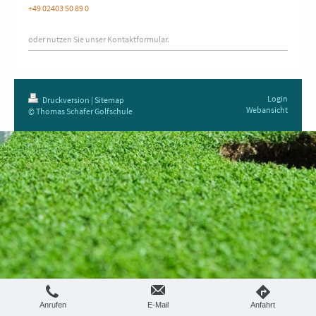
+49 02403 50 89 0
oder nutzen Sie unser Kontaktformular.
Login
Druckversion
|
Sitemap
Webansicht
© Thomas Schäfer Golfschule
Anrufen
E-Mail
Anfahrt