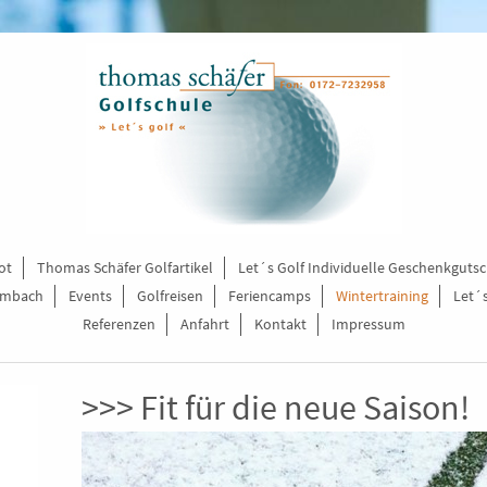
ot
Thomas Schäfer Golfartikel
Let´s Golf Individuelle Geschenkguts
ambach
Events
Golfreisen
Feriencamps
Wintertraining
Let´
Referenzen
Anfahrt
Kontakt
Impressum
>>> Fit für die neue Saison!