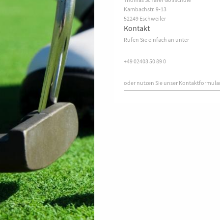
Kambachstr.
9-13
52249
Eschweiler
Kontakt
Rufen Sie einfach an unter
+49 02403 50 89 0
oder nutzen Sie unser Kontaktformular