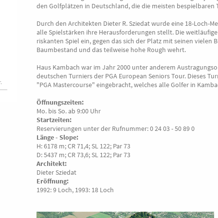
den Golfplätzen in Deutschland, die die meisten bespielbaren 
Durch den Architekten Dieter R. Sziedat wurde eine 18-Loch-Mei
alle Spielstärken ihre Herausforderungen stellt. Die weitläufig
riskanten Spiel ein, gegen das sich der Platz mit seinen viel
Baumbestand und das teilweise hohe Rough wehrt.
Haus Kambach war im Jahr 2000 unter anderem Austragungsort 
deutschen Turniers der PGA European Seniors Tour. Dieses Turn
.
"PGA Mastercourse" eingebracht, welches alle Golfer in Kamb
Öffnungszeiten:
Mo. bis So. ab 9:00 Uhr
Startzeiten:
Reservierungen unter der Rufnummer: 0 24 03 - 50 89 0
Länge - Slope:
H: 6178 m; CR 71,4; SL 122; Par 73
D: 5437 m; CR 73,6; SL 122; Par 73
Architekt:
Dieter Sziedat
Eröffnung:
1992: 9 Loch, 1993: 18 Loch