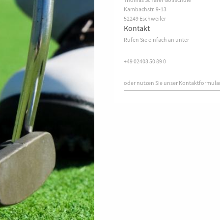
Kambachstr.
9-13
52249
Eschweiler
Kontakt
Rufen Sie einfach an unter
+49 02403 50 89 0
oder nutzen Sie unser Kontaktformular