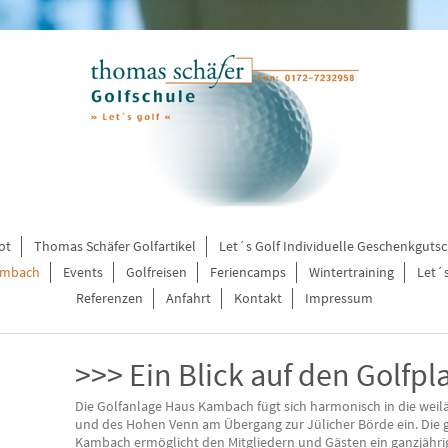
ot
Thomas Schäfer Golfartikel
Let´s Golf Individuelle Geschenkguts
ambach
Events
Golfreisen
Feriencamps
Wintertraining
Let´
Referenzen
Anfahrt
Kontakt
Impressum
>>> Ein Blick auf den Golfpl
Die Golfanlage Haus Kambach fügt sich harmonisch in die weiläu
und des Hohen Venn am Übergang zur Jülicher Börde ein. Die 
Kambach ermöglicht den Mitgliedern und Gästen ein ganzjähri